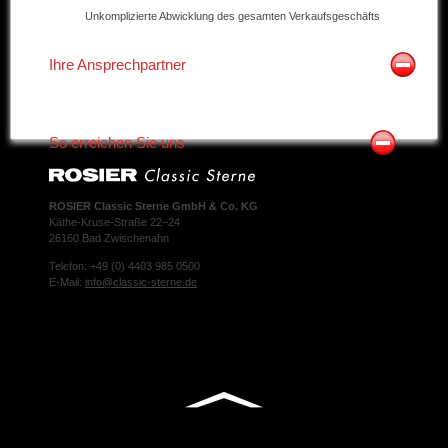
Unkomplizierte Abwicklung des gesamten Verkaufsgeschäfts
Ihre Ansprechpartner
So erreichen Sie uns
ROSIER Classic Sterne GmbH & Co. KG
Käthe-Kruse-Straße 22–24
26160 Bad Zwischenahn
Telefon: +49 (0) 4403 985 0500
E-Mail:
info@classic-sterne.de
Facebook
Twitter
Xing
Mail