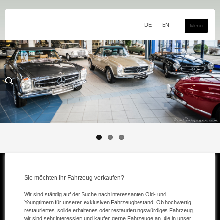
Navigation
überspringen
DE
EN
Menü
Das Classic Center
Geschichte
Die Ausstellung
Team
Der Verkauf
Ankauf und Kommission
Sie möchten Ihr Fahrzeug verkaufen?
Die Ausstellung
Wir sind ständig auf der Suche nach interessanten Old- und
Die Fahrzeuge
Youngtimern für unseren exklusiven Fahrzeugbestand. Ob hochwertig
restauriertes, solide erhaltenes oder restaurierungswürdiges Fahrzeug,
Fahrzeuge Mercedes
wir sind sehr interessiert und kaufen gerne Fahrzeuge an, die in unser