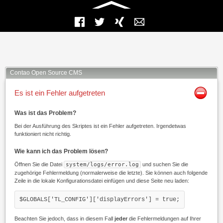
Facebook
Twitter
Xing
Mail
Contao Open Source CMS
Es ist ein Fehler aufgetreten
Was ist das Problem?
Bei der Ausführung des Skriptes ist ein Fehler aufgetreten. Irgendetwas
funktioniert nicht richtig.
Wie kann ich das Problem lösen?
Öffnen Sie die Datei
system/logs/error.log
und suchen Sie die
zugehörige Fehlermeldung (normalerweise die letzte). Sie können auch folgende
Zeile in die lokale Konfigurationsdatei einfügen und diese Seite neu laden:
$GLOBALS['TL_CONFIG']['displayErrors'] = true;
Beachten Sie jedoch, dass in diesem Fall
jeder
die Fehlermeldungen auf Ihrer