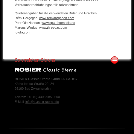
Verbraucherschlichtungsstelle teilzunehmen.
Quellenangaben für die verwendeten Bilder und Grafiken:
Rémi Dargegen,
www.remidargegen.com
Peer Ole Hansen,
www.opal-fotomedia.de
Marcus Windus,
www.threeoax.com
fotolia.com
So erreichen Sie uns
ROSIER Classic Sterne GmbH & Co. KG
Käthe-Kruse-Straße 22–24
26160 Bad Zwischenahn
Telefon: +49 (0) 4403 985 0500
E-Mail:
info@classic-sterne.de