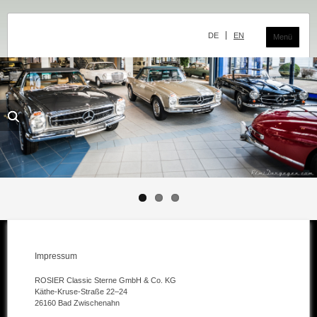
Navigation
überspringen
DE
EN
Menü
Das Classic Center
Geschichte
Die Ausstellung
Team
Der Verkauf
Ankauf und Kommission
Impressum
Die Ausstellung
ROSIER Classic Sterne GmbH & Co. KG
Die Fahrzeuge
Käthe-Kruse-Straße 22–24
26160 Bad Zwischenahn
Fahrzeuge Mercedes