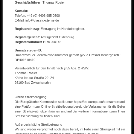
Geschäftsführer:
Thomas Rosier
Andere Marken
Kontakt:
Telefon: +49 (0) 4403 985 0500
E-Mail:
info@classic-sterne.de
Verkaufte Fahrzeuge
Registereintrag
: Eintragung im Handelsregister.
Kontakt
Registergericht:
Amtsgericht Oldenburg
Registernummer:
HRA 200146
Impressum
Umsatzsteuer-ID:
Datenschutz
Umsatzsteuer-Identifikationsnummer gemäß §27 a Umsatzsteuergesetz:
DE401618419
AGB
Verantwortlich für den Inhalt nach § 55 Abs. 2 RStV:
Thomas Rosier
Haftungsausschluss
Käthe-Kruse-Straße 22–24
26160 Bad Zwischenahn
Online-Streitbeilegung
Die Europäische Kommission stellt unter https://ec.europa.eu/consumers/odr/
eine Plattform zur Online-Streitbeilegung bereit, die Verbraucher für die Beilegung
einer Streitigkeit nutzen können und auf der weitere Informationen zum Thema
Streitschlichtung zu finden sind.
Außergerichtliche Streitbeilegung
Wir sind weder verpflichtet noch dazu bereit, im Falle einer Streitigkeit mit einem
Verbraucher an einem Streitbeilegungsverfahren vor einer