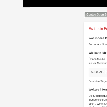
Contao Open S
Es ist ein F
Was ist das 
Bei der Ausführu
Wie kann ich
Öffnen Sie die 
letzte). Sie kön
$GLOBALS[
Beachten Sie je
Weitere Info
Die Skriptausfü
Sicherheitsgrün
oben). Wenn Sie