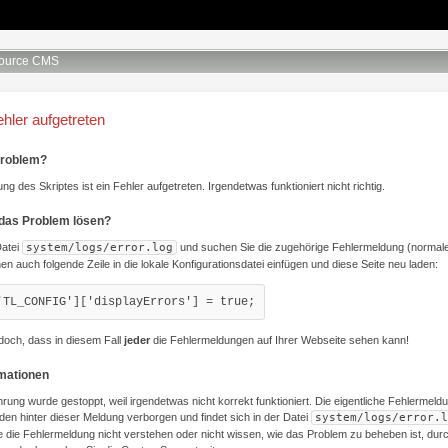
ource CMS
ehler aufgetreten
Problem?
ng des Skriptes ist ein Fehler aufgetreten. Irgendetwas funktioniert nicht richtig.
 das Problem lösen?
Datei
system/logs/error.log
und suchen Sie die zugehörige Fehlermeldung (normale
nen auch folgende Zeile in die lokale Konfigurationsdatei einfügen und diese Seite neu laden:
'TL_CONFIG']['displayErrors'] = true;
doch, dass in diesem Fall
jeder
die Fehlermeldungen auf Ihrer Webseite sehen kann!
rmationen
hrung wurde gestoppt, weil irgendetwas nicht korrekt funktioniert. Die eigentliche Fehlermeld
den hinter dieser Meldung verborgen und findet sich in der Datei
system/logs/error.l
 die Fehlermeldung nicht verstehen oder nicht wissen, wie das Problem zu beheben ist, du