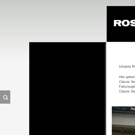
Navigation
überspringe
Unsere R
Hier geben
Classic St
Fahrzeugbe
Classic St