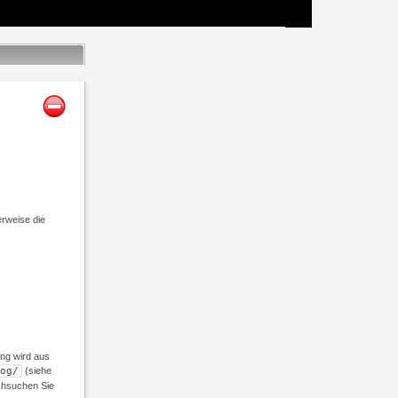
rweise die
ung wird aus
og/
(siehe
rchsuchen Sie