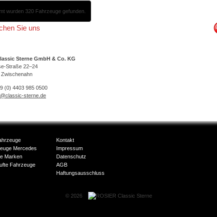
mt wurden 320 Fahrzeuge gefunden.
ichen Sie uns
lassic Sterne GmbH & Co. KG
se-Straße 22–24
 Zwischenahn
49 (0) 4403 985 0500
o@classic-sterne.de
ahrzeuge
Kontakt
zeuge Mercedes
Impressum
e Marken
Datenschutz
ufte Fahrzeuge
AGB
Haftungsausschluss
© 2026