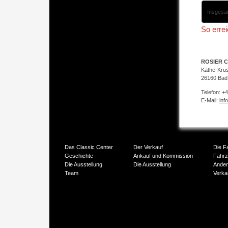
Insgesa
So erre
ROSIER C
Käthe-Kru
26160 Bad
Telefon: +
E-Mail:
inf
Das Classic Center
Der Verkauf
Die F
Geschichte
Ankauf und Kommission
Fahr
Die Ausstellung
Die Ausstellung
Ander
Team
Verka