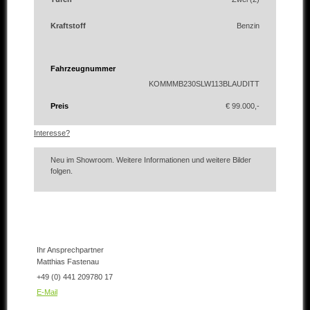
Kraftstoff
Benzin
Fahrzeugnummer
KOMMMB230SLW113BLAUDITT
Preis
€ 99.000,-
Interesse?
Neu im Showroom. Weitere Informationen und weitere Bilder
folgen.
Ihr Ansprechpartner
Matthias Fastenau
+49 (0) 441 209780 17
E-Mail