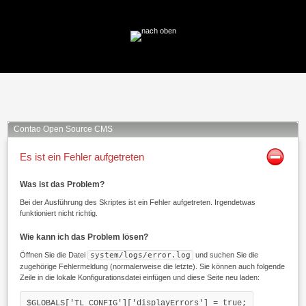
Facebook
Twitter
Xing
Mail
Contao Open Source CMS
Es ist ein Fehler aufgetreten
Was ist das Problem?
Bei der Ausführung des Skriptes ist ein Fehler aufgetreten. Irgendetwas
funktioniert nicht richtig.
Wie kann ich das Problem lösen?
Öffnen Sie die Datei
system/logs/error.log
und suchen Sie die
zugehörige Fehlermeldung (normalerweise die letzte). Sie können auch folgende
Zeile in die lokale Konfigurationsdatei einfügen und diese Seite neu laden:
$GLOBALS['TL_CONFIG']['displayErrors'] = true;