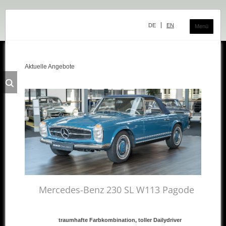
Navigation
überspringen
DE
EN
Menü
Aktuelle Angebote
Das Classic Center
Geschichte
Die Ausstellung
Team
Der Verkauf
Ankauf und Kommission
Die Ausstellung
Mercedes-Benz 230 SL W113 Pagode
Die Fahrzeuge
traumhafte Farbkombination, toller Dailydriver
Fahrzeuge Mercedes