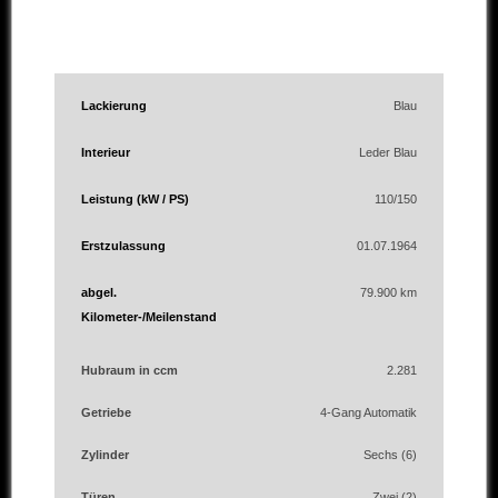
Lackierung
Blau
Interieur
Leder Blau
Leistung (kW / PS)
110/150
Erstzulassung
01.07.1964
abgel.
79.900 km
Kilometer-/Meilenstand
Hubraum in ccm
2.281
Getriebe
4-Gang Automatik
Zylinder
Sechs (6)
Türen
Zwei (2)