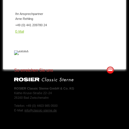
Ihr Ansprechpartner
Arne Rehling
+49 (0) 441 209780 24
E-Mail
So erreichen Sie uns
ROSIER Classic Sterne GmbH & Co. KG
Käthe-Kruse-Straße 22–24
26160 Bad Zwischenahn
Telefon: +49 (0) 4403 985 0500
E-Mail:
info@classic-sterne.de